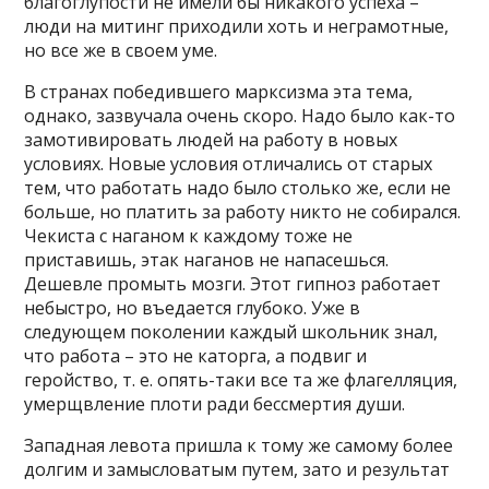
благоглупости не имели бы никакого успеха –
люди на митинг приходили хоть и неграмотные,
но все же в своем уме.
В странах победившего марксизма эта тема,
однако, зазвучала очень скоро. Надо было как-то
замотивировать людей на работу в новых
условиях. Новые условия отличались от старых
тем, что работать надо было столько же, если не
больше, но платить за работу никто не собирался.
Чекиста с наганом к каждому тоже не
приставишь, этак наганов не напасешься.
Дешевле промыть мозги. Этот гипноз работает
небыстро, но въедается глубоко. Уже в
следующем поколении каждый школьник знал,
что работа – это не каторга, а подвиг и
геройство, т. е. опять-таки все та же флагелляция,
умерщвление плоти ради бессмертия души.
Западная левота пришла к тому же самому более
долгим и замысловатым путем, зато и результат