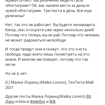
нравится секс? Вы увлеченно ведете свой
«Инстаграм»? ОК, вас наняли вести за деньги
чужой «Инстаграм». Три поста в день. Все еще
увлечены?
Нет, так это не работает. Вы будете ненавидеть
бисер, секс и соцсети уже через несколько дней.
Потому что теперь вы их раб. Потому что человек
не может радоваться несвободе.
И тогда придут они и скажут, что это и есть
свобода, надо всего лишь посмотреть на это
иначе. И многие им поверят, потому что так
легче.
Но не я, нет.
(С) Малка-Лоренц (Malka Lorenz), TexTerra Май
2021
Другие посты Малка Лоренц(Malka Lorenz)
ВК
Дзен
и блоги
Фейсбук
и
ЖЖ