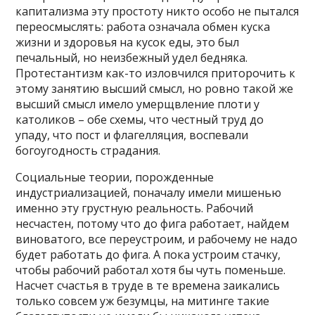
капитализма эту простоту никто особо не пытался
переосмыслять: работа означала обмен куска
жизни и здоровья на кусок еды, это был
печальный, но неизбежный удел бедняка.
Протестантизм как-то изловчился приторочить к
этому занятию высший смысл, но ровно такой же
высший смысл имело умерщвление плоти у
католиков – обе схемы, что честный труд до
упаду, что пост и флагелляция, воспевали
богоугодность страдания.
Социальные теории, порожденные
индустриализацией, поначалу имели мишенью
именно эту грустную реальность. Рабочий
несчастен, потому что до фига работает, найдем
виноватого, все переустроим, и рабочему не надо
будет работать до фига. А пока устроим стачку,
чтобы рабочий работал хотя бы чуть поменьше.
Насчет счастья в труде в те времена заикались
только совсем уж безумцы, на митинге такие