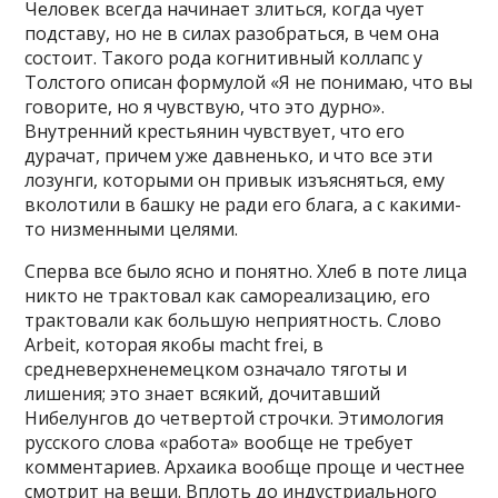
Человек всегда начинает злиться, когда чует
подставу, но не в силах разобраться, в чем она
состоит. Такого рода когнитивный коллапс у
Толстого описан формулой «Я не понимаю, что вы
говорите, но я чувствую, что это дурно».
Внутренний крестьянин чувствует, что его
дурачат, причем уже давненько, и что все эти
лозунги, которыми он привык изъясняться, ему
вколотили в башку не ради его блага, а с какими-
то низменными целями.
Сперва все было ясно и понятно. Хлеб в поте лица
никто не трактовал как самореализацию, его
трактовали как большую неприятность. Слово
Arbeit, которая якобы macht frei, в
средневерхненемецком означало тяготы и
лишения; это знает всякий, дочитавший
Нибелунгов до четвертой строчки. Этимология
русского слова «работа» вообще не требует
комментариев. Архаика вообще проще и честнее
смотрит на вещи. Вплоть до индустриального