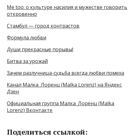
Me too: о культуре насилия и мужестве говорить
откровенно
Стамбул — город контрастов
Формула любви
Души прекрасные порывы!
Битва за урожай
Зачем разлучница-судьба всегда любви помеха
Канал Малка_Лоренц (Malka Lorenz) на Яндекс
Дзен
Официальная группа Малка_Лоренц (Malka
Lorenz) Вконтакте
Поделиться ссылкой: