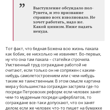
Выступление обсуждало пол-
Рунета, и это признание
страшно всех взволновало. Не
хочет работать, надо же.
Какой цинизм. Ниже падать
некуда.
Тот факт, что бедная Божена всю жизнь пахала
как бобик, ее нисколько не извиняет. Во-первых,
ну что она там пахала – статейки строчила.
Умственный труд сограждане работой не
считают, если только он не сопряжен с каким-
нибудь самолетостроением или с чем-нибудь
таким же таинственным. В этом смысле картина
мира у большинства сограждан застряла где-то
посреди Петровских реформ: если человек занят
чем-то мудреным посреди циферблатов, то
сограждане все-таки допускают, что он занят
делом; если же человек что-то пишет на бумажке