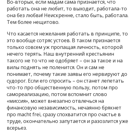
Во-вторых, если мадам сама признается, что
работать она не любит, то выходит, работала-то
она без любви! Неискренне, стало быть, работала.
Тем более нещитово.
Что касается нежелания работать в принципе, то
это вообще сотряс устоев. В таком признается
только совсем уж пропащая личность, которой
нечего терять. Наш внутренний крестьянин
такого не то что не одобряет – он за такое и на
вилы поднять не поленится. Он и сам не
понимает, почему такие заявы его нервируют до
судорог. Если его спросить – он станет лепетать
что-то про общественную пользу, потом про
самореализацию, потом вспомнит слово
«миссия», может внезапно отвлечься на
финансовую независимость, нечаянно брякнет
про macht frei, сразу спохватится про счастье в
труде, окончательно запутается и разозлится уже
всерьез.