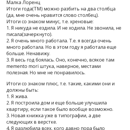
Малка Лоренц
Итоги года(ТМ) можно разбить на два столбца
(да, мне очень нравится слово столбец).
Итоги со знаком минус, т.е. хреновые:
1. Я никуда не ездила. И не ходила. Не звонила, не
писала(зачеркнуто).
2. Я очень много работала. Т.е. я всегда очень
много работала. Но в этом году я работала еще
больше. Ненавижу.
3. Я весь год боялась. Оно, конечно, всякое там
memento mori штука, наверное, местами
полезная. Но мне не понравилось.
Итоги со знаком плюс, т.е. такие, какими они и
должны быть:
1. Я жива.
2. Я построила дом и еще больше улучшила
квартиру, если такое было вообще возможно.
3. Новая книжка уже в типографии, а две
следующих в верстке.
4. Я разлюбила всех, кого давно пора было