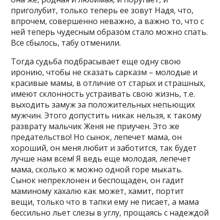
приголубит, только теперь ее зовут Надя, что,
впрочем, совершенно неважно, а важно то, что с
ней теперь чудесным образом стало можно спать.
Все сбылось, табу отменили.
Тогда судьба подбрасывает еще одну свою
иронию, чтобы не сказать сарказм – молодые и
красивые мамы, в отличие от старых и страшных,
имеют склонность устраивать свою жизнь, т.е.
выходить замуж за положительных непьющих
мужчин. Этого допустить никак нельзя, к такому
разврату мальчик Женя не приучен. Это же
предательство! Но сынок, лепечет мама, он
хороший, он меня любит и заботится, так будет
лучше нам всем! Я ведь еще молодая, лепечет
мама, сколько ж можно одной горе мыкать.
Сынок непреклонен и беспощаден, он гадит
маминому хахалю как может, хамит, портит
вещи, только что в тапки ему не писает, а мама
бессильно льет слезы в углу, прощаясь с надеждой