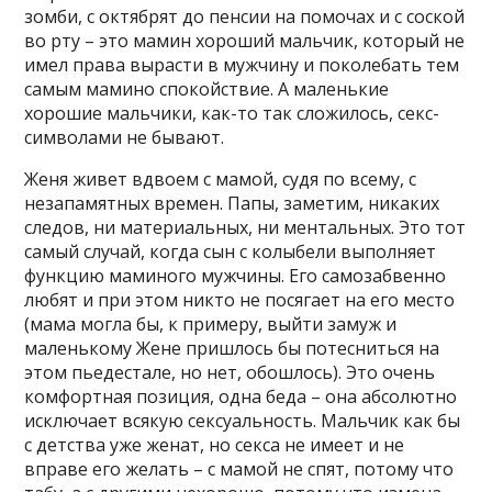
зомби, с октябрят до пенсии на помочах и с соской
во рту – это мамин хороший мальчик, который не
имел права вырасти в мужчину и поколебать тем
самым мамино спокойствие. А маленькие
хорошие мальчики, как-то так сложилось, секс-
символами не бывают.
Женя живет вдвоем с мамой, судя по всему, с
незапамятных времен. Папы, заметим, никаких
следов, ни материальных, ни ментальных. Это тот
самый случай, когда сын с колыбели выполняет
функцию маминого мужчины. Его самозабвенно
любят и при этом никто не посягает на его место
(мама могла бы, к примеру, выйти замуж и
маленькому Жене пришлось бы потесниться на
этом пьедестале, но нет, обошлось). Это очень
комфортная позиция, одна беда – она абсолютно
исключает всякую сексуальность. Мальчик как бы
с детства уже женат, но секса не имеет и не
вправе его желать – с мамой не спят, потому что