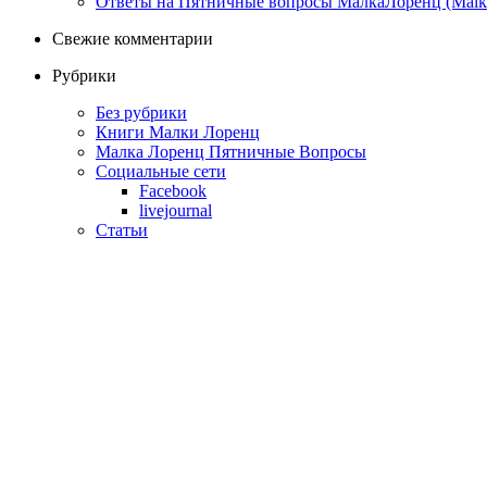
Ответы на Пятничные вопросы МалкаЛоренц (MalkaL
Свежие комментарии
Рубрики
Без рубрики
Книги Малки Лоренц
Малка Лоренц Пятничные Вопросы
Социальные сети
Facebook
livejournal
Статьи