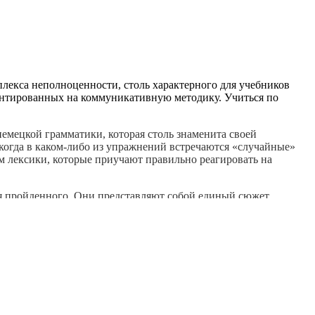
екса неполноценности, столь характерного для учебников
риентированных на коммуникативную методику. Учиться по
немецкой грамматики, которая столь знаменита своей
, когда в каком-либо из упражнений встречаются «случайные»
м лексики, которые приучают правильно реагировать на
ия пройденного. Они представляют собой единый сюжет,
наделены изрядной долей самоиронии, это — обыкновенные
 повседневных ситуаций из реальной жизни, которые близки
 Первое — задает должный дидактический настрой, второе —
 не случайно уверен в успехе обучения. Нет сомнения, что