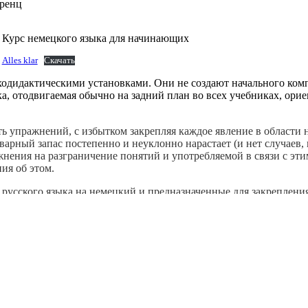
оренц
Курс немецкого языка для начинающих
Alles klar
Скачать
дидактическими установками. Они не создают начального компл
ика, отодвигаемая обычно на задний план во всех учебниках, о
ь упражнений, с избытком закрепляя каждое явление в области 
оварный запас постепенно и неуклонно нарастает (и нет случаев
нения на разграничение понятий и употребляемой в связи с эти
ия об этом.
с русского языка на немецкий и предназначенные для закреплен
ю ситуацию, где герои, часто выступающие от первого лица, 
споримое достоинство учебника: он построен на проработке тех
исаны предисловия, обращенные к преподавателям и учащимся.
бника видно, что его материал не раз апробирован, и что автор
убликованном виде и выдержит не одно издание.