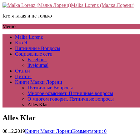
Malka Lorenz (Малка Лоренц)
Кто я такая и не только
Меню
Malka Lorenz
Кто Я
Пятничные Вопросы
Социальные сети
Facebook
livejournal
Статьи
Цитаты
Книги Малки Лоренц
Пятничные Вопросы
Многое объясняет. Пятничные вопросы
О многом говорит. Пятничные вопросы
Alles Klar
Alles Klar
08.12.2019
Книги Малки Лоренц
Комментарии: 0