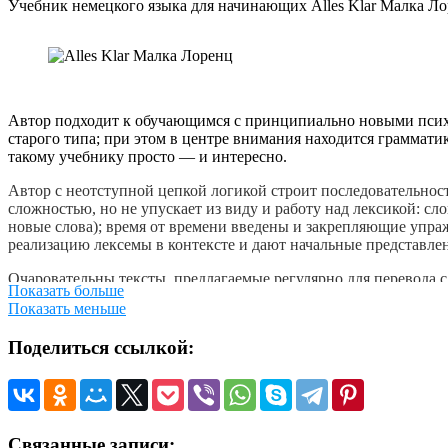
Учебник немецкого языка для начинающих Alles Klar Малка Л
Автор подходит к обучающимся с принципиально новыми психо
старого типа; при этом в центре внимания находится граммат
такому учебнику просто — и интересно.
Автор с неотступной цепкой логикой строит последовательност
сложностью, но не упускает из виду и работу над лексикой: сл
новые слова); время от времени введены и закрепляющие упраж
реализацию лексемы в контексте и дают начальные представлен
Очаровательны тексты, предлагаемые регулярно для перевода 
Показать больше
опирающийся на психологически точную, конкретную житейску
Показать меньше
живые люди. Именно эти тексты ярче всего демонстрируют нео
максимально широкому кругу обучающихся. Просто и умно нап
Поделиться ссылкой:
создает необходимую стартовую мотивацию. По всему складу уче
такой учебник придет к жаждущим изучать немецкий язык в оп
Alles Klar Малка Лоренц
Связанные записи: