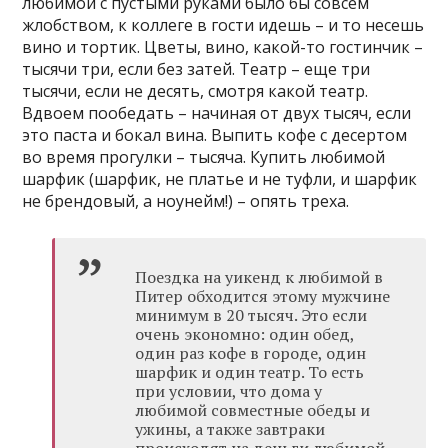
любимой с пустыми руками было бы совсем
жлобством, к коллеге в гости идешь – и то несешь
вино и тортик. Цветы, вино, какой-то гостинчик –
тысячи три, если без затей. Театр – еще три
тысячи, если не десять, смотря какой театр.
Вдвоем пообедать – начиная от двух тысяч, если
это паста и бокал вина. Выпить кофе с десертом
во время прогулки – тысяча. Купить любимой
шарфик (шарфик, не платье и не туфли, и шарфик
не брендовый, а ноунейм!) – опять треха.
Поездка на уикенд к любимой в
Питер обходится этому мужчине
минимум в 20 тысяч. Это если
очень экономно: один обед,
один раз кофе в городе, один
шарфик и один театр. То есть
при условии, что дома у
любимой совместные обеды и
ужины, а также завтраки