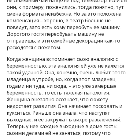
не семейный чай на кухне под телевизор. Если бы
они, к примеру, поженились, тогда понятно, тут
смена формата неизбежна. Но за это положена
компенсация – хорошо, в театр больше не
поведут, зато есть кому переобуть ее машину.
Дорогого гостя переобувать машину не
отправишь, и эти семейные декорации как-то
расходятся с сюжетом.
Когда женщина вспоминает свою аналогию с
беременностью, эта аналогия ей уже не кажется
такой удачной. Она, конечно, очень любит этого
младенца в утробе, но, когда этот младенец
годами ни туда, ни сюда, – это уже замершая
беременность, то есть тяжелая патология.
Женщина внезапно осознает, что сюжету
недостает развития. Она начинает тосковать и
кукситься. Раньше она знала, что наступят
выходные, и ее закружат в вихре развлечений.
Теперь у нее каждые выходные в доме гость:
своими делами ей не заняться, потому что