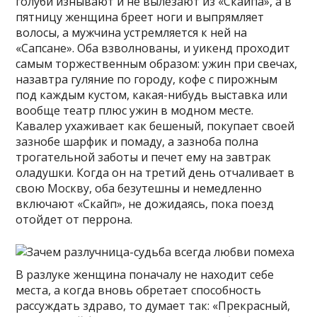
голуби изнывают и не вылезают из «Скайпа», а в
пятницу женщина бреет ноги и выпрямляет
волосы, а мужчина устремляется к ней на
«Сапсане». Оба взволнованы, и уикенд проходит
самым торжественным образом: ужин при свечах,
назавтра гуляние по городу, кофе с пирожным
под каждым кустом, какая-нибудь выставка или
вообще театр плюс ужин в модном месте.
Кавалер ухаживает как бешеный, покупает своей
зазнобе шарфик и помаду, а зазноба полна
трогательной заботы и печет ему на завтрак
оладушки. Когда он на третий день отчаливает в
свою Москву, оба безутешны и немедленно
включают «Скайп», не дожидаясь, пока поезд
отойдет от перрона.
В разлуке женщина поначалу не находит себе
места, а когда вновь обретает способность
рассуждать здраво, то думает так: «Прекрасный,