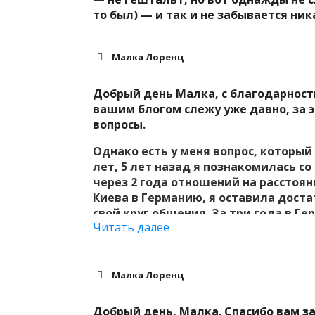
то был) — и так и не забывается ник
Малка Лоренц
Добрый день Малка, с благодарност
вашим блогом слежу уже давно, за э
вопросы.
Однако есть у меня вопрос, который 
лет, 5 лет назад я познакомилась с
через 2 года отношений на расстоян
Киева в Германию, я оставила дост
свой круг общения. За три года в Г
Читать далее
учить дальше, постепенно двигаюсь 
Германии, у меня есть хобби для д
развиваюсь и осваиваю новые техник
выйти на частичную занятость на ра
Малка Лоренц
кондитерскую, конечно доход миним
языка.Мой вопрос и наболевшая тем
Добрый день, Малка. Спасибо вам за