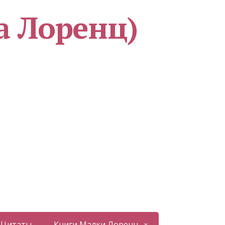
а Лоренц)
Цитаты
Книги Малки Лоренц