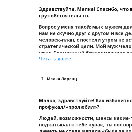
вот он ускоряется, нельзя — на мне 
перестать мечтать и начать осущес
Здравствуйте, Малка! Спасибо, что 
груз обстоятельств.
Вопрос у меня такой: мы с мужем дв
нам не скучно друг с другом и все д
человек-план, с постели утром не в
стратегической цели. Мой муж челов
ужас. Совместный бизнес или еще к
Читать далее
невозможны, страдаем оба. Я принял
разделять с ним сферы ответственно
совместных усилий выезжать за гран
Получается, что я все время прогиб
Малка Лоренц
готов выехать из дома, встроить в 
материалов и т.д., чтобы двигаться
была легкая ласточка. Ситуация ус
Малка, здравствуйте!
Как избавитьс
добытчик в семье, на его профессии
профукал/»пролюбил»?
приходит мне в голову в качестве р
автономии, но, знаете, ощущение та
Людей, возможности, шансы какие-
увидите что-то, чего не вижу я?
подкатывал к тебе чувак, ты нос вор
думать не стала и взяла «быка за рог