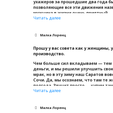
ухажеров за прошедшие два года бы
позволяющие все эти движения назв
мужчина в жизни очень приятный — 
Читать далее
музеи-рестораны, охапки цветов, го
вообще все хорошо. Но мы иногда с
попытки секса оставляют меня в душ
первых, я уже с этой историей начал
Малка Лоренц
то объективное, очевидное, что я ос
третьего размера и общая легкость и
Прошу у вас совета как у женщины,
вторых, я сейчас выбираю часть «дос
производство.
отказываться или может мир уже по
кажется, если я мужчине скажу, что
Чем больше сил вкладываем — тем 
всех фрустрируют, и лучше просто ко
деньги, и мы решили улучшить свою
тонкую душевную организацию. Эх.. 
мрак, но в эту зиму наш Саратов во
Сочи. Да, мы осознаем, что там те 
полгода. Звучит просто — купим там
Читать далее
Денег на такое пока нет, но мы дали
каждый день мечтаю, как мы перееде
киви в саду. Но работать больше, ч
работаю ровно, есть куда ускоритьс
Малка Лоренц