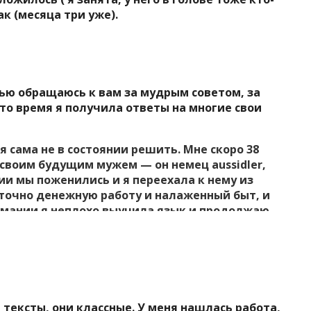
ак (месяца три уже).
ью обращаюсь к вам за мудрым советом, за
то время я получила ответы на многие свои
я сама не в состоянии решить. Мне скоро 38
о своим будущим мужем — он немец aussidler,
ии мы поженились и я переехала к нему из
аточно денежную работу и налаженный быт, и
ермании я неплохо выучила язык и продолжаю
в сторону полного освоения своей профессии в
уши — я делаю бижутерию и здесь я тоже
и, но денег это не приносит. Скоро я планирую
боту не по специальности: декоратором в
альный, но это общение и практика
а такая: мой муж в свое время вложился
 тексты, они классные.
У меня нашлась работа,