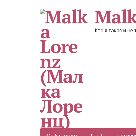
Malk
Кто я такая и не
Malka Lorenz
Кто Я
Пятнич