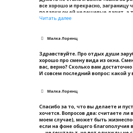
все хорошо и прекрасно, заграницу ч
подарки он ей недешевые дарит, а 
Читать далее
выражаясь), наблюдая издалека их 
поссорилась ты с бойфрендом вздры
познакомилась с в общем-то неплох
обменяться телефонами, но начинаеш
Малка Лоренц
красиво получается, пусть со своим и
прочий морализаторский бред. В ре
Здравствуйте.
Про отдых души зару
окончательно, но и тот мужчина уж
хорошо про смену вида из окна. Сме
дуууумать…а вот, а вдруг, а стоило 
вас, верно? Сколько вам достаточно
что-то путное бы и вышло. Но уже п
И совсем последний вопрос: какой у 
жизни масса. Нет, я никому не зави
Это ощущение сродни неким фантом
несбывшемся. Ощущением, как будто
Малка Лоренц
воспользовалась. А если бы восполь
совершенно по-другому. Ну, да что 
Спасибо за то, что вы делаете и пуст
сослагательного наклонения (с). Мал
хочется. Вопросов два: считаете ли 
мудрости? Бывали ли у вас такие фа
моем случае), может быть жизнеспо
утешение? Спасибо.
если на фоне общего благополучия 
— не гештальт, но вот однажды не сл