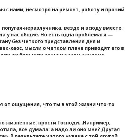
реклама, от моей работы зависит рост. Как
твлять мечту?
вы с нами, несмотря на ремонт, работу и прочий
а попугая-неразлучника, везде и всюду вместе,
ела у нас общие. Но есть одна проблема: я —
стану без четкого представления дня и
ек-хаос, мысли о четком плане приводят его в
акие-то большие вещи в таком тандеме
а этот пунктик как данность и пытаюсь
сти. Но, блин, не бывает же совсем без
ицу, воспитывать детей, делать ремонт и т.д.
аюсь и жду, жду, жду, когда человек-хаос будет
свой график посещение консульства, закупку
 дальше. Я стала ждун и сиделец, хотя всегда
угубляется тем, что муж — единственный
я от ощущения, что ты в этой жизни что-то
 и знаниях держится бюджет и дом. Все, что
ешения, это выстраивание собственной
кое, что я пытаюсь сбежать из рая. Может, вы
то жизненные, прости Господи…Например,
отила, все думала: а надо ли оно мне? Другая
а». В результате у этого чувака с той другой