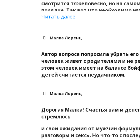
смотрится тяжеловесно, но на само
порядке. Так вот что необходимо му
Читать далее
спокойствие, уют, атмосфера дома,
посмеяться вместе, которая подде
оставшуюся жизнь, держа ее за руку
«космос» для меня во всяком случае).
Малка Лоренц
категорически мало времени, свидан
отношения, не люблю еще быть назо
Автор вопроса попросила убрать его
(привыкла быть хорошей?:). Очень у
человек живет с родителями и не р
попросить мужчину о какой-либо пом
этом человек имеет на балансе бой
отношениях? P.S. Живу в своей 2-х к
детей считается неудачником.
тоже причина, по хорошем все долж
Малка Лоренц
Дорогая Малка! Счастья вам и денег
стремлюсь
и свои ожидания от мужчин формули
разговоры и секс». Но что-то с после