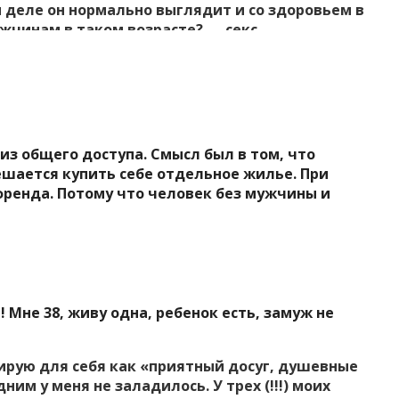
м деле он нормально выглядит и со здоровьем в
жчинам в таком возрасте? — секс,
 женщину, с которой можно поговорить,
ржит…женщину, с которой захочется прожить
 (прикосновение к руке — это вообще какой-то
 Так вот все это я могу дать. Но мне
ия редко и там не хочется как то выяснять
йливой, «выносить» мозг что называется.
 из общего доступа. Смысл был в том, что
стала быть одна. Да и еще мне трудно
ешается купить себе отдельное жилье. При
ощи, но это может потому что я не уверена в
френда. Потому что человек без мужчины и
омн. квартире с мамой , дочкой, ее мужем. Это
ны жить отдельно и для себя.
!
Мне 38, живу одна, ребенок есть, замуж не
рую для себя как «приятный досуг, душевные
дним у меня не заладилось. У трех (!!!) моих