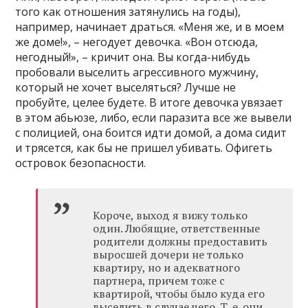
того как отношения затянулись на годы),
например, начинает драться. «Меня же, и в моем
же доме!», – негодует девочка. «Вон отсюда,
негодный!», – кричит она. Вы когда-нибудь
пробовали выселить агрессивного мужчину,
который не хочет выселяться? Лучше не
пробуйте, целее будете. В итоге девочка увязает
в этом абьюзе, либо, если паразита все же вывели
с полицией, она боится идти домой, а дома сидит
и трясется, как бы не пришел убивать. Офигеть
островок безопасности.
Короче, выход я вижу только
один. Любящие, ответственные
родители должны предоставить
выросшей дочери не только
квартиру, но и адекватного
партнера, причем тоже с
квартирой, чтобы было куда его
выселить в случае чего. Т. е. они