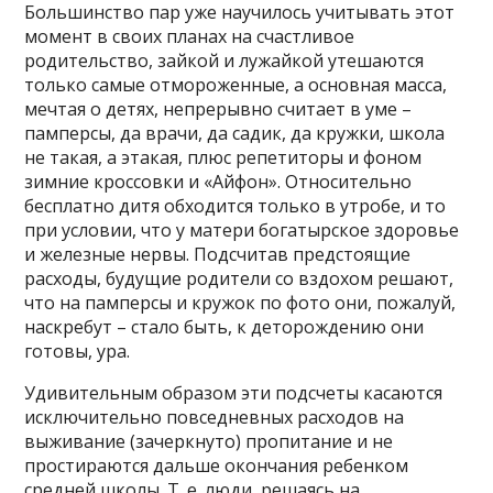
Большинство пар уже научилось учитывать этот
момент в своих планах на счастливое
родительство, зайкой и лужайкой утешаются
только самые отмороженные, а основная масса,
мечтая о детях, непрерывно считает в уме –
памперсы, да врачи, да садик, да кружки, школа
не такая, а этакая, плюс репетиторы и фоном
зимние кроссовки и «Айфон». Относительно
бесплатно дитя обходится только в утробе, и то
при условии, что у матери богатырское здоровье
и железные нервы. Подсчитав предстоящие
расходы, будущие родители со вздохом решают,
что на памперсы и кружок по фото они, пожалуй,
наскребут – стало быть, к деторождению они
готовы, ура.
Удивительным образом эти подсчеты касаются
исключительно повседневных расходов на
выживание (зачеркнуто) пропитание и не
простираются дальше окончания ребенком
средней школы. Т. е. люди, решаясь на