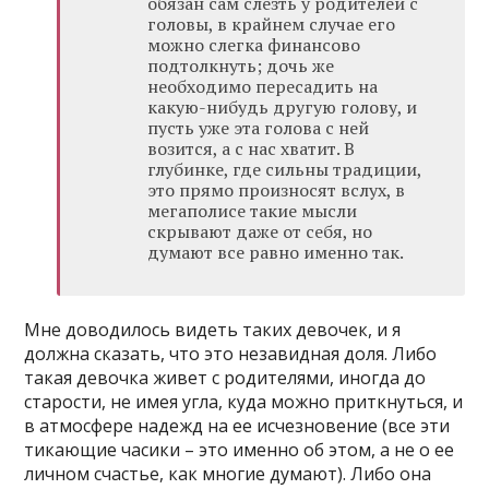
обязан сам слезть у родителей с
головы, в крайнем случае его
можно слегка финансово
подтолкнуть; дочь же
необходимо пересадить на
какую-нибудь другую голову, и
пусть уже эта голова с ней
возится, а с нас хватит. В
глубинке, где сильны традиции,
это прямо произносят вслух, в
мегаполисе такие мысли
скрывают даже от себя, но
думают все равно именно так.
Мне доводилось видеть таких девочек, и я
должна сказать, что это незавидная доля. Либо
такая девочка живет с родителями, иногда до
старости, не имея угла, куда можно приткнуться, и
в атмосфере надежд на ее исчезновение (все эти
тикающие часики – это именно об этом, а не о ее
личном счастье, как многие думают). Либо она