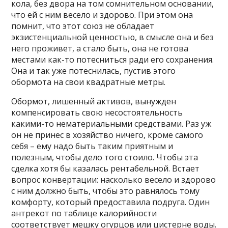
кола, без двора на том сомнительном основании,
что ей с ним весело и здорово. При этом она
помнит, что этот союз не обладает
экзистенциальной ценностью, в смысле она и без
него проживет, а стало быть, она не готова
местами как-то потесниться ради его сохранения.
Она и так уже потеснилась, пустив этого
обормота на свои квадратные метры.
Обормот, лишенный активов, вынужден
компенсировать свою несостоятельность
какими-то нематериальными средствами. Раз уж
он не принес в хозяйство ничего, кроме самого
себя – ему надо быть таким приятным и
полезным, чтобы дело того стоило. Чтобы эта
сделка хотя бы казалась рентабельной. Встает
вопрос конвертации: насколько весело и здорово
с ним должно быть, чтобы это равнялось тому
комфорту, который предоставила подруга. Один
антрекот по таблице калорийности
соответствует мешку огурцов или цистерне воды.