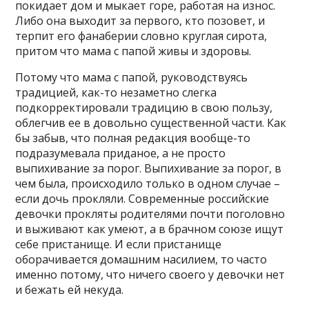
покидает дом и мыкает горе, работая на износ.
Либо она выходит за первого, кто позовет, и
терпит его фанаберии словно круглая сирота,
притом что мама с папой живы и здоровы.
Потому что мама с папой, руководствуясь
традицией, как-то незаметно слегка
подкорректировали традицию в свою пользу,
облегчив ее в довольно существенной части. Как
бы забыв, что полная редакция вообще-то
подразумевала приданое, а не просто
выпихивание за порог. Выпихивание за порог, в
чем была, происходило только в одном случае –
если дочь прокляли. Современные российские
девочки прокляты родителями почти поголовно
и выживают как умеют, а в брачном союзе ищут
себе пристанище. И если пристанище
оборачивается домашним насилием, то часто
именно потому, что ничего своего у девочки нет
и бежать ей некуда.