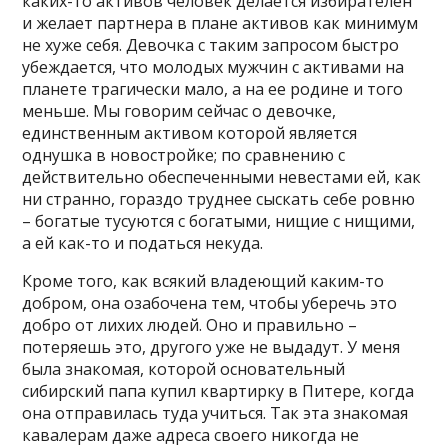
каких-то активов человек делается избирателен
и желает партнера в плане активов как минимум
не хуже себя. Девочка с таким запросом быстро
убеждается, что молодых мужчин с активами на
планете трагически мало, а на ее родине и того
меньше. Мы говорим сейчас о девочке,
единственным активом которой является
однушка в новостройке; по сравнению с
действительно обеспеченными невестами ей, как
ни странно, гораздо труднее сыскать себе ровню
– богатые тусуются с богатыми, нищие с нищими,
а ей как-то и податься некуда.
Кроме того, как всякий владеющий каким-то
добром, она озабочена тем, чтобы уберечь это
добро от лихих людей. Оно и правильно –
потеряешь это, другого уже не выдадут. У меня
была знакомая, которой основательный
сибирский папа купил квартирку в Питере, когда
она отправилась туда учиться. Так эта знакомая
кавалерам даже адреса своего никогда не