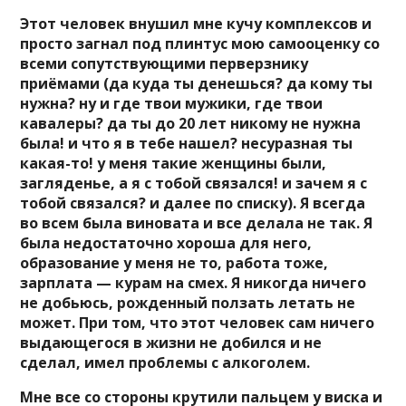
Этот человек внушил мне кучу комплексов и
просто загнал под плинтус мою самооценку со
всеми сопутствующими перверзнику
приёмами (да куда ты денешься? да кому ты
нужна? ну и где твои мужики, где твои
кавалеры? да ты до 20 лет никому не нужна
была! и что я в тебе нашел? несуразная ты
какая-то! у меня такие женщины были,
загляденье, а я с тобой связался! и зачем я с
тобой связался? и далее по списку). Я всегда
во всем была виновата и все делала не так. Я
была недостаточно хороша для него,
образование у меня не то, работа тоже,
зарплата — курам на смех. Я никогда ничего
не добьюсь, рожденный ползать летать не
может. При том, что этот человек сам ничего
выдающегося в жизни не добился и не
сделал, имел проблемы с алкоголем.
Мне все со стороны крутили пальцем у виска и