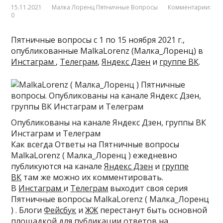
15.11.2021
Малка Лоренц Пятничные Вопросы
Комментарии:
0
Пятничные вопросы с 1 по 15 ноября 2021 г.,
опубликованные MalkaLorenz (Малка_Лоренц) в
Инстаграм
,
Телеграм
,
Яндекс Дзен
и
группе ВК
.
Опубликованы на канале Яндекс Дзен, группы ВК
Инстаграм и Телеграм
Как всегда Ответы на Пятничные вопросы
MalkaLorenz ( Малка_Лоренц ) ежедневно
публикуются на канале
Яндекс Дзен
и
группе
ВК
там же можно их комментировать.
В
Инстаграм
и
Телеграм
выходит своя серия
Пятничные вопросы MalkaLorenz ( Малка_Лоренц
) . Блоги
Фейсбук
и
ЖЖ
перестанут быть основной
площадкой для публикации ответов на