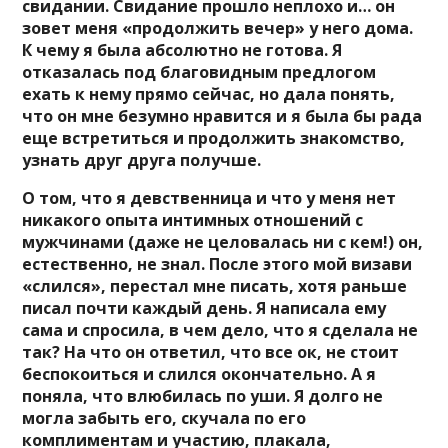
свидании. Свидание прошло неплохо и… он
зовет меня «продолжить вечер» у него дома.
К чему я была абсолютно не готова. Я
отказалась под благовидным предлогом
ехать к нему прямо сейчас, но дала понять,
что он мне безумно нравится и я была бы рада
еще встретиться и продолжить знакомство,
узнать друг друга получше.
О том, что я девственница и что у меня нет
никакого опыта интимных отношений с
мужчинами (даже не целовалась ни с кем!) он,
естественно, не знал. После этого мой визави
«слился», перестал мне писать, хотя раньше
писал почти каждый день. Я написала ему
сама и спросила, в чем дело, что я сделала не
так? На что он ответил, что все ок, не стоит
беспокоиться и слился окончательно. А я
поняла, что влюбилась по уши. Я долго не
могла забыть его, скучала по его
комплиментам и участию, плакала,