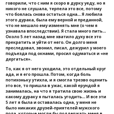
говорили, что с ним я скоро в дурку уеду, но я
никого не слушала, терпела это все, потому
что боялась снова остаться одна… Я любила
этого дурака, была ему верной и преданной,
что не мешало ему изменять мне (о чем я
узнавала впоследствии). Я стала много пить…
Около 5 лет назад мне хватило духу все это
прекратить и уйти от него. Он долго меня
преследовал, звонил, писал, дежурил у моего
подъезда под окнами, просил одуматься и «не
дергаться».
То, как я от него уходила, это отдельный круг
ада, и я его прошла. Потом, когда боль
потихоньку утихла, и я смогла трезво оценить
это все, то пришла в ужас, какой ерундой я
занималась, на что я тратила свою жизнь и
какому дураку я пыталась угодить… И все эти
5 лет я была и оставалась одна, у меня не
было никаких друзей-приятелей мужского
пола, которые могли бы поддержать меня в