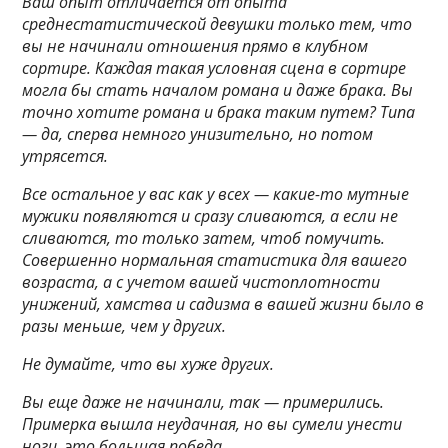
Ваш опыт отличается от опыта
среднестатистической девушки только тем, что
вы не начинали отношения прямо в клубном
сортире. Каждая такая условная сцена в сортире
могла бы стать началом романа и даже брака. Вы
точно хотите романа и брака таким путем? Типа
— да, сперва немного унизительно, но потом
утрясется.
Все остальное у вас как у всех — какие-то мутные
мужики появляются и сразу сливаются, а если не
сливаются, то только затем, чтоб помучить.
Совершенно нормальная статистика для вашего
возраста, а с учетом вашей чистоплотности
унижений, хамства и садизма в вашей жизни было в
разы меньше, чем у других.
Не думайте, что вы хуже других.
Вы еще даже не начинали, так — примерились.
Примерка вышла неудачная, но вы сумели унести
ноги, это большая победа.