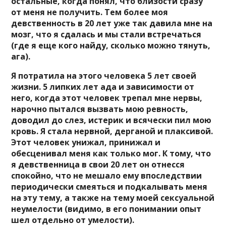
остальные, когда понял, что близости сразу
от меня не получить. Тем более моя
девственность в 20 лет уже так давила мне на
мозг, что я сдалась и мы стали встречаться
(где я еще кого найду, сколько можно тянуть,
ага).
Я потратила на этого человека 5 лет своей
жизни. 5 липких лет ада и зависимости от
него, когда этот человек трепал мне нервы,
нарочно пытался вызвать мою ревность,
доводил до слез, истерик и всячески пил мою
кровь. Я стала нервной, дерганой и плаксивой.
Этот человек унижал, принижал и
обесценивал меня как только мог. К тому, что
я девственница в свои 20 лет он отнесся
спокойно, что не мешало ему впоследствии
периодически смеяться и подкалывать меня
на эту тему, а также на тему моей сексуальной
неумелости (видимо, в его понимании опыт
шел отдельно от умелости).