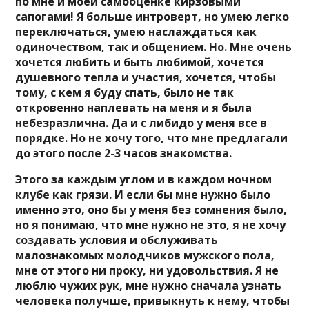
по мне и моей самооценке кирзовыми
сапогами! Я больше интроверт, но умею легко
переключаться, умею наслаждаться как
одиночеством, так и общением. Но. Мне очень
хочется любить и быть любимой, хочется
душевного тепла и участия, хочется, чтобы
тому, с кем я буду спать, было не так
откровенно наплевать на меня и я была
небезразлична. Да и с либидо у меня все в
порядке. Но не хочу того, что мне предлагали
до этого после 2-3 часов знакомства.
Этого за каждым углом и в каждом ночном
клубе как грязи. И если бы мне нужно было
именно это, оно бы у меня без сомнения было,
но я понимаю, что мне нужно не это, я не хочу
создавать условия и обслуживать
малознакомых молодчиков мужского пола,
мне от этого ни проку, ни удовольствия. Я не
люблю чужих рук, мне нужно сначала узнать
человека получше, привыкнуть к нему, чтобы