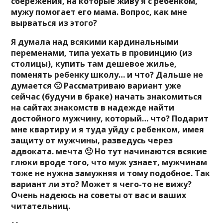
сбережения, на которые живу я с ребенком,
мужу помогает его мама. Вопрос, как мне
вырваться из этого?
Я думала над всякими кардинальными
переменами, типа уехать в провинцию (из
столицы), купить там дешевое жилье,
поменять ребенку школу… и что? Дальше не
думается 🙁 Рассматриваю вариант уже
сейчас (будучи в браке) начать знакомиться
на сайтах знакомств в надежде найти
достойного мужчину, который… что? Подарит
мне квартиру и я туда уйду с ребенком, имея
защиту от мужчины, разведусь через
адвоката. мечта 🙂 Но тут начинаются всякие
глюки вроде того, что муж узнает, мужчинам
тоже не нужна замужняя и тому подобное. Так
вариант ли это? Может я чего-то не вижу?
Очень надеюсь на советы от вас и ваших
читательниц.